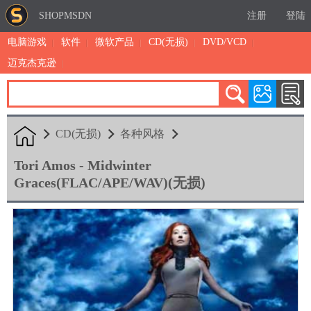
SHOPMSDN
注册
登陆
电脑游戏
软件
微软产品
CD(无损)
DVD/VCD
迈克杰克逊
累计注册：4875
有效注册：1324
三日售出：
5 [查看]
CD(无损)
各种风格
Tori Amos - Midwinter
Graces(FLAC/APE/WAV)(无损)