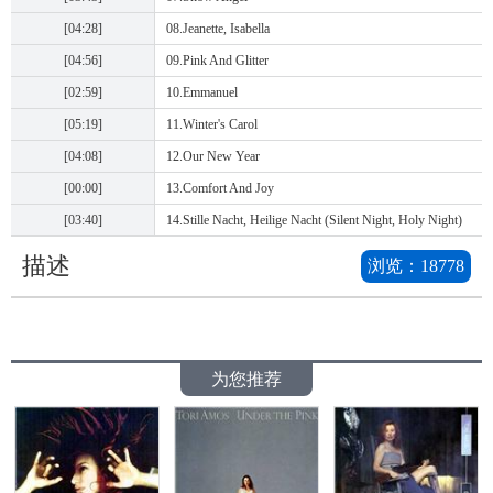
[04:28]
08.Jeanette, Isabella
[04:56]
09.Pink And Glitter
[02:59]
10.Emmanuel
[05:19]
11.Winter's Carol
[04:08]
12.Our New Year
[00:00]
13.Comfort And Joy
[03:40]
14.Stille Nacht, Heilige Nacht (Silent Night, Holy Night)
描述
浏览：
18778
为您推荐