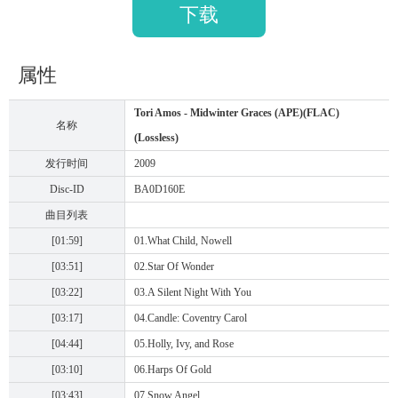
下载
属性
Tori Amos - Midwinter Graces (APE)(FLAC)
名称
(Lossless)
发行时间
2009
Disc-ID
BA0D160E
曲目列表
[01:59]
01.What Child, Nowell
[03:51]
02.Star Of Wonder
[03:22]
03.A Silent Night With You
[03:17]
04.Candle: Coventry Carol
[04:44]
05.Holly, Ivy, and Rose
[03:10]
06.Harps Of Gold
[03:43]
07.Snow Angel