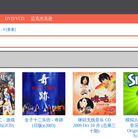
DVD/VCD
迈克杰克逊
：
6 [查看]
 - 游戏
女子十二乐坊 - 奇跡
咪咕无线音乐 CD
模拟人
)(2CD)
(日版)(2003)
2009.Oct 10 月 (总第三
音乐 
Origi
十期)
Sc