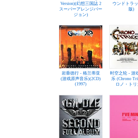
Version)(幻想三国誌 2
ウンドトラッ
スーパーアレンジバー
版)
ジョン)
岩垂徳行 - 格兰蒂亚
时空之轮 - 
(游戏原声音乐)(2CD)
乐 (Chrono Tr
(1997)
ロノ・トリ