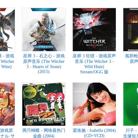
酒 - 游戏
巫师 3 - 石之心 - 游戏
巫师 3 狂猎 - 游戏原声
孤胆枪
itcher
原声音乐 (The Witcher
音乐 (The Witcher 3 -
原声音
 Wine)
3 - Hearts of Stone)
Wild Hunt)
(2015)
Stream/OGG 版
 游戏原
两只蝴蝶 - 网络最热门
梁洛施 - Isabella (2004)
川子 -
(CD+VCD)
ジナル·サ
金曲 (2004)
生缘短片