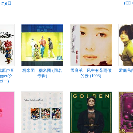
(CD+
ク)(日
游戏原声音
糯米团 - 糯米团 (同名
孟庭苇 - 风中有朵雨做
孟庭苇的
igger/ク
专辑)
的云 (1993)
ガー)