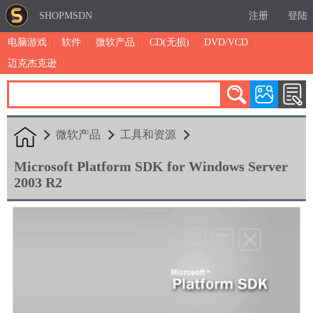
SHOPMSDN
注册
登陆
电脑游戏
软件
微软产品
CD(无损)
DVD/VCD
迈克杰克逊
累计注册：4877
有效注册：1324
三日售出：
4 [查看]
微软产品
工具和资源
Microsoft Platform SDK for Windows Server
2003 R2