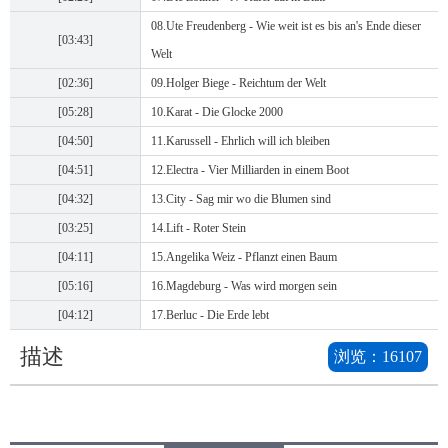
08.Ute Freudenberg - Wie weit ist es bis an's Ende dieser
[03:43]
Welt
[02:36]
09.Holger Biege - Reichtum der Welt
[05:28]
10.Karat - Die Glocke 2000
[04:50]
11.Karussell - Ehrlich will ich bleiben
[04:51]
12.Electra - Vier Milliarden in einem Boot
[04:32]
13.City - Sag mir wo die Blumen sind
[03:25]
14.Lift - Roter Stein
[04:11]
15.Angelika Weiz - Pflanzt einen Baum
[05:16]
16.Magdeburg - Was wird morgen sein
[04:12]
17.Berluc - Die Erde lebt
描述
浏览：
16107