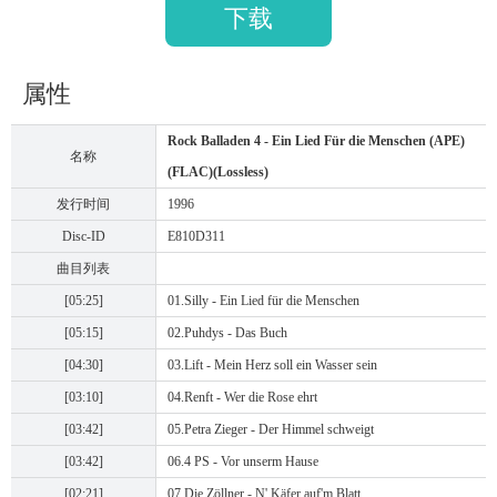
下载
属性
Rock Balladen 4 - Ein Lied Für die Menschen (APE)
名称
(FLAC)(Lossless)
发行时间
1996
Disc-ID
E810D311
曲目列表
[05:25]
01.Silly - Ein Lied für die Menschen
[05:15]
02.Puhdys - Das Buch
[04:30]
03.Lift - Mein Herz soll ein Wasser sein
[03:10]
04.Renft - Wer die Rose ehrt
[03:42]
05.Petra Zieger - Der Himmel schweigt
[03:42]
06.4 PS - Vor unserm Hause
[02:21]
07.Die Zöllner - N' Käfer auf'm Blatt