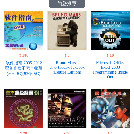
为您推荐
¥ 180
¥ 5
¥ 10
Bruno Mars -
Microsoft Office
软件指南 2005-2012
Unorthodox Jukebox
Excel 2003
配套光盘不完全收藏
(Deluxe Edition)
Programming Inside
(305.9G)(93个ISO)
Out
¥ 20
¥ 30
¥ 5