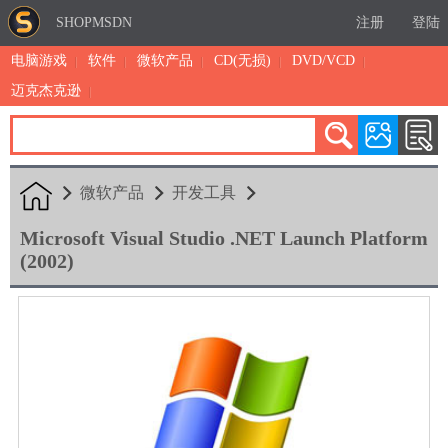
SHOPMSDN
注册
登陆
电脑游戏
软件
微软产品
CD(无损)
DVD/VCD
迈克杰克逊
累计注册：4877
有效注册：1324
三日售出：
4 [查看]
微软产品
开发工具
Microsoft Visual Studio .NET Launch Platform
(2002)