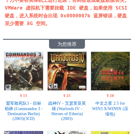
千万不要在实体机上进行还原，否则会造成硬盘数据丢失。
VMWare 虚拟机下需要挂载 IDE 硬盘，如果使用 SCSI 
硬盘，进入系统时会出现 0x0000007b 蓝屏错误，硬盘
至少需要 8G 空间。
为您推荐
¥ 15
¥ 25
¥ 20
盟军敢死队3 - 目标
战神IV - 艾瑟里亚英
中文之星 2.5 for
柏林 (Commandos 3 -
雄 (Warlords IV -
WIN3.X/WIN9X (压
Destination Berlin)
Heroes of Etheria)
缩包)
(2003)(3CD)
(2003)