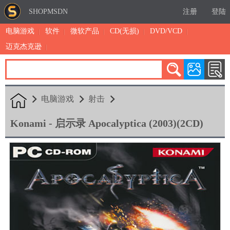
SHOPMSDN
注册
登陆
电脑游戏
软件
微软产品
CD(无损)
DVD/VCD
迈克杰克逊
累计注册：4875
有效注册：1324
三日售出：
7 [查看]
电脑游戏
射击
Konami - 启示录 Apocalyptica (2003)(2CD)