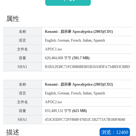
属性
名称
Konami - 启示录 Apocalyptica (2003)(CD1)
语言
English, German, French, Italian, Spanish
文件名
APOC1.iso
容量
620,484,608 字节
(591.7 MB)
SHA1
B1BA2938C71FC8086BE801B10A9DFA754BD3CBBD
名称
Konami - 启示录 Apocalyptica (2003)(CD2)
语言
English, German, French, Italian, Spanish
文件名
APOC2.iso
容量
655,409,152 字节
(625 MB)
SHA1
453C83DFC72FF868F476D2C1B2773A7B180F8040
描述
浏览：
12460