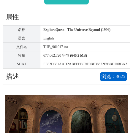
属性
名称
ExploraQuest - The Universe Beyond (1996)
语言
English
文件名
TUB_961017.iso
容量
677,662,720 字节
(646.2 MB)
SHA1
FE82D381AAD2ABFFFBC9F0BE36672F98BDD683A2
描述
浏览：
3625