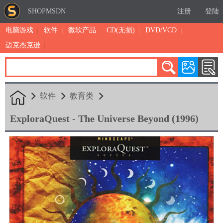
SHOPMSDN
注册
登陆
电脑游戏
软件
微软产品
CD(无损)
DVD/VCD
迈克杰克逊
累计注册：4873
有效注册：1322
三日售出：
3 [查看]
软件
教育类
ExploraQuest - The Universe Beyond (1996)