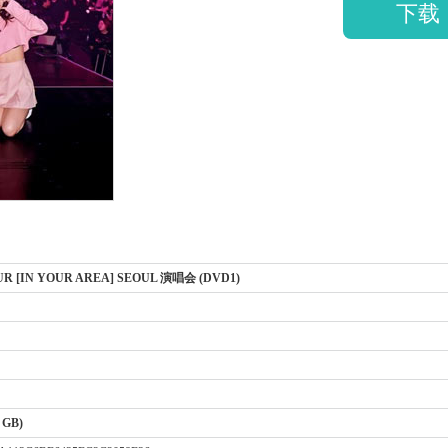
下载
UR [IN YOUR AREA] SEOUL 演唱会 (DVD1)
3 GB)