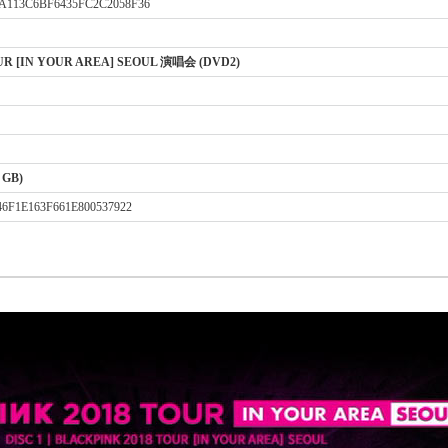
113C6BF6435FC2C2058F36
UR [IN YOUR AREA] SEOUL 演唱会 (DVD2)
6 GB)
6F1E163F661E800537922