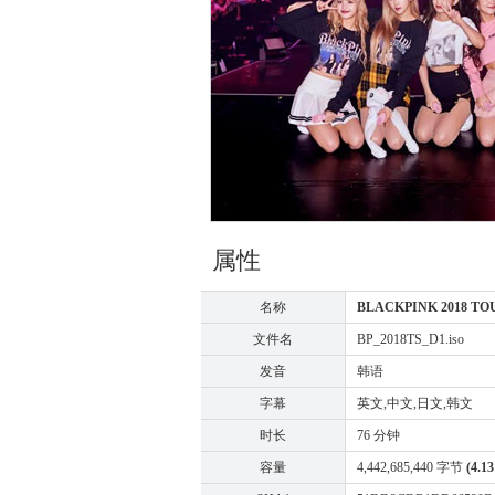
属性
名称
BLACKPINK 2018 TO
文件名
BP_2018TS_D1.iso
发音
韩语
字幕
英文,中文,日文,韩文
时长
76 分钟
容量
4,442,685,440 字节
(4.1