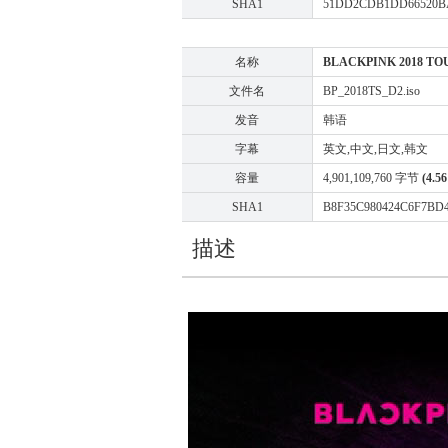
SHA1
51DD2CDB1DD66520BA
名称
BLACKPINK 2018 TO
文件名
BP_2018TS_D2.iso
发音
韩语
字幕
英文,中文,日文,韩文
容量
4,901,109,760 字节
(4.5
SHA1
B8F35C980424C6F7BD4
描述