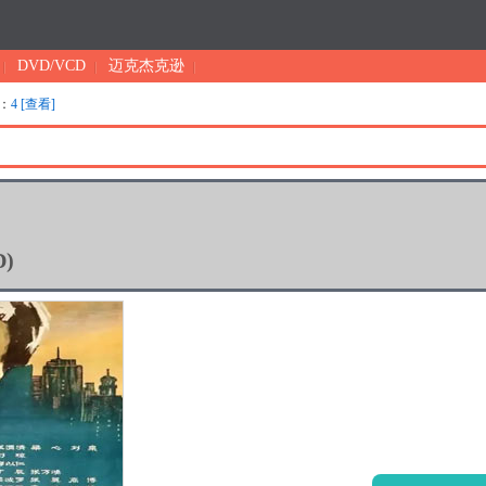
DVD/VCD
迈克杰克逊
：
4 [查看]
D)