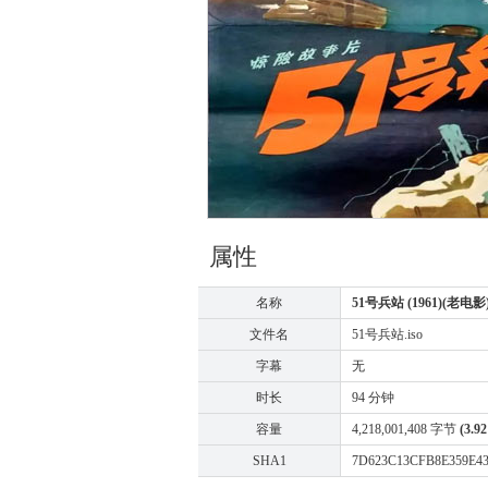
属性
名称
51号兵站 (1961)(老电影
文件名
51号兵站.iso
字幕
无
时长
94 分钟
容量
4,218,001,408 字节
(3.9
SHA1
7D623C13CFB8E359E4