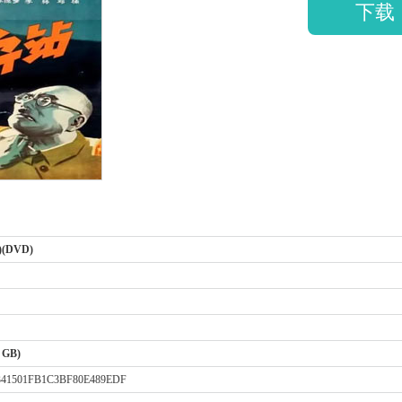
下载
)(DVD)
2 GB)
341501FB1C3BF80E489EDF