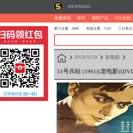
SHOPMSDN
电脑游戏
软件
微软产品
CD(无损)
累计注册：4888
有效注册：1326
三日售出
DVD/VCD
影视剧
51号兵站 (1961)(老电影)(DV