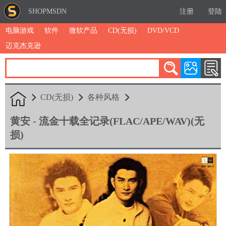
SHOPMSDN
注册
登陆
电脑游戏
软件
微软产品
CD(无损)
DVD/VCD
迈克杰克逊
累计注册：4874
有效注册：1323
三日售出：
5 [查看]
CD(无损)
各种风格
黄安 - 流金十载全记录(FLAC/APE/WAV)(无
损)