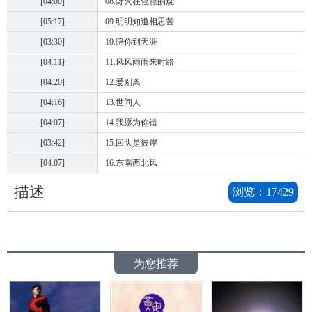
[04:00]
08.野火在轻轻的烧
[05:17]
09.明明知道相思苦
[03:30]
10.陪你到天涯
[04:11]
11.风风雨雨来时路
[04:20]
12.爱别离
[04:16]
13.世间人
[04:07]
14.我愿为你错
[03:42]
15.回头是彼岸
[04:07]
16.东南西北风
描述
浏览：
17429
为您推荐