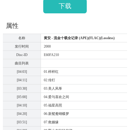
下载
属性
名称
黄安 - 流金十载全记录 (APE)(FLAC)(Lossless)
发行时间
2000
Disc-ID
E60FA210
曲目列表
[04:03]
01.样样红
[04:11]
02.传灯
[03:30]
03.美人风筝
[05:00]
04.爱与喜欢之间
[04:10]
05.福星高照
[04:20]
06.新鸳鸯蝴蝶梦
[03:51]
07.救姻缘