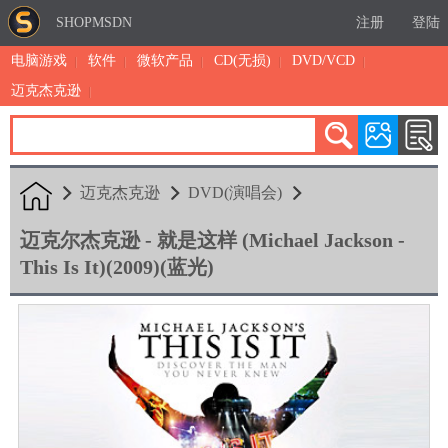
SHOPMSDN
注册
登陆
电脑游戏
软件
微软产品
CD(无损)
DVD/VCD
迈克杰克逊
累计注册：4879
有效注册：1325
三日售出：
4 [查看]
迈克杰克逊
DVD(演唱会)
迈克尔杰克逊 - 就是这样 (Michael Jackson -
This Is It)(2009)(蓝光)