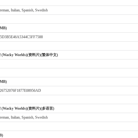
reman, Italian, Spanish, Swedish
 MB)
15D3B5E46A5344C5FF7588
(Wacky Worlds)(资料片)(繁体中文)
 MB)
26752076F1877E08956AD
Wacky Worlds)(资料片)(多语言)
reman, Italian, Spanish, Swedish
B)