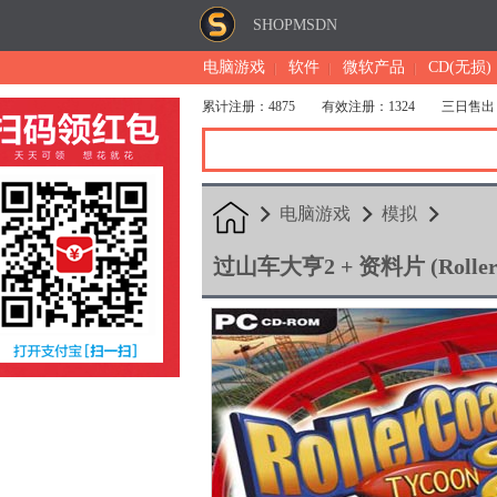
SHOPMSDN
电脑游戏
软件
微软产品
CD(无损)
累计注册：4875
有效注册：1324
三日售出
电脑游戏
模拟
过山车大亨2 + 资料片 (RollerCoa