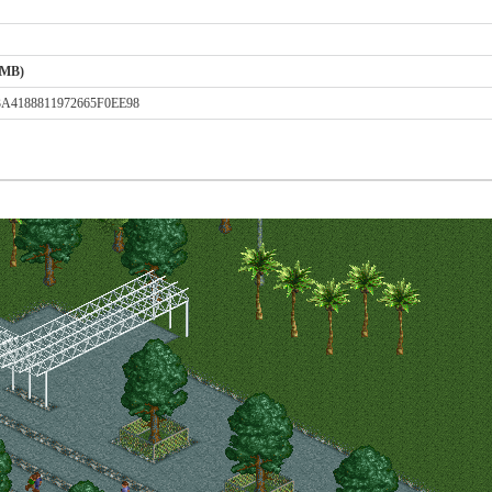
 MB)
3A4188811972665F0EE98