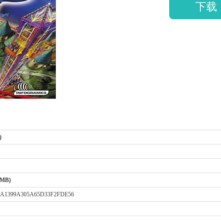
下载
)
 MB)
A1399A305A65D33F2FDE56