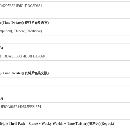
749295B8F1F6C1DDC8D631
Time Twister)(资料片)(多语言)
plified), Chinese(Traditional)
B)
71FDDAEEB00F4D88FDE7068
Time Twister)(资料片)(英文版)
B)
4F80A86F6140E15EE21874
e Thrill Pack = Game + Wacky Worlds + Time Twister)(资料片)(Repack)