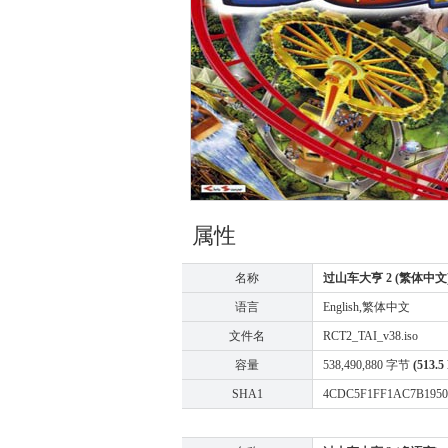
属性
名称
过山车大亨 2 (繁体中文
语言
English,繁体中文
文件名
RCT2_TAI_v38.iso
容量
538,490,880 字节
(513.5
SHA1
4CDC5F1FF1AC7B1950