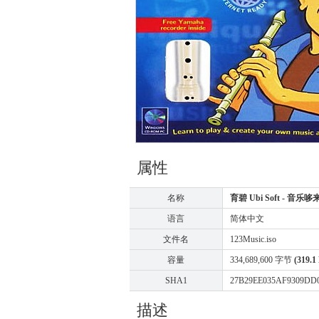
属性
名称
育碧 Ubi Soft - 音乐哆来咪 1
语言
简体中文
文件名
123Music.iso
容量
334,689,600 字节
(319.1
SHA1
27B29EE035AF9309DD
描述