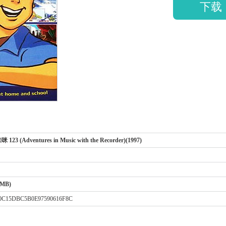
下载
23 (Adventures in Music with the Recorder)(1997)
 MB)
0C15DBC5B0E97590616F8C