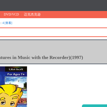
DVD/VCD
迈克杰克逊
：
4 [查看]
s in Music with the Recorder)(1997)