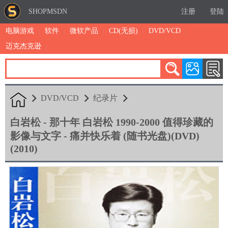
SHOPMSDN
注册
登陆
电脑游戏
软件
微软产品
CD(无损)
DVD/VCD
迈克杰克逊
累计注册：4879
有效注册：1325
三日售出：
4 [查看]
DVD/VCD
纪录片
白岩松 - 那十年 白岩松 1990-2000 值得珍藏的
影像与文字 - 痛并快乐着 (随书光盘)(DVD)
(2010)