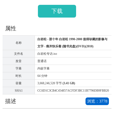
下载
属性
白岩松 - 那十年 白岩松 1990-2000 值得珍藏的影像与
名称
文字 - 痛并快乐着 (随书光盘)(DVD)(2010)
文件名
白岩松专访.iso
发音
普通话
字幕
内嵌字幕
时长
64 分钟
容量
3,668,246,528 字节
(3.41 GB)
SHA1
CC6D1C3CB4C454857ACFDF3BC11B7796DB9FBB20
描述
浏览：
3778