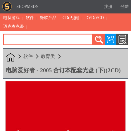
SHOPMSDN
注册
登陆
电脑游戏
软件
微软产品
CD(无损)
DVD/VCD
迈克杰克逊
累计注册：4888
有效注册：1326
三日售出：
4 [查看]
软件
教育类
电脑爱好者 - 2005 合订本配套光盘 (下)(2CD)