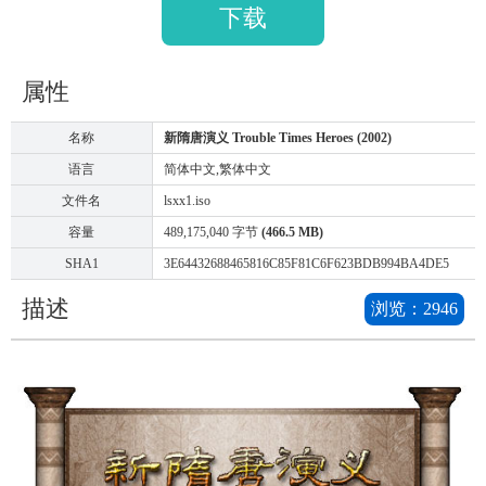
下载
属性
名称
新隋唐演义 Trouble Times Heroes (2002)
语言
简体中文,繁体中文
文件名
lsxx1.iso
容量
489,175,040 字节
(466.5 MB)
SHA1
3E64432688465816C85F81C6F623BDB994BA4DE5
描述
浏览：
2946