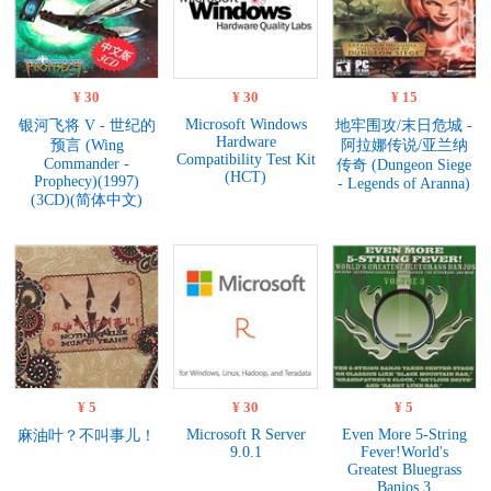
¥ 30
¥ 30
¥ 15
Microsoft Windows
银河飞将 V - 世纪的
地牢围攻/末日危城 -
Hardware
预言 (Wing
阿拉娜传说/亚兰纳
Compatibility Test Kit
Commander -
传奇 (Dungeon Siege
(HCT)
Prophecy)(1997)
- Legends of Aranna)
(3CD)(简体中文)
¥ 5
¥ 30
¥ 5
Microsoft R Server
Even More 5-String
麻油叶？不叫事儿！
9.0.1
Fever!World's
Greatest Bluegrass
Banjos 3