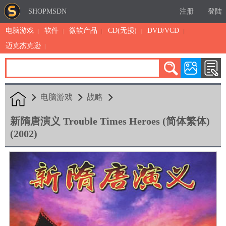
SHOPMSDN
注册
登陆
电脑游戏
软件
微软产品
CD(无损)
DVD/VCD
迈克杰克逊
累计注册：4888
有效注册：1326
三日售出：
4 [查看]
电脑游戏
战略
新隋唐演义 Trouble Times Heroes (简体繁体)
(2002)