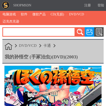
SHOPMSDN
注册
登陆
电脑游戏
软件
微软产品
CD(无损)
DVD/VCD
迈克杰克逊
累计注册：4877
有效注册：1324
三日售出：
4 [查看]
DVD/VCD
卡通
我的孙悟空 (手冢治虫)(DVD)(2003)