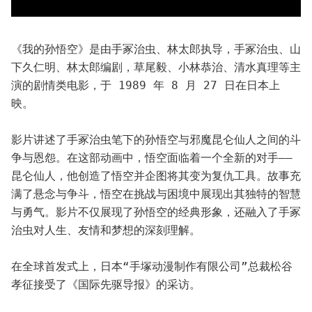
《我的孙悟空》是由手冢治虫、林太郎执导，手冢治虫、山
下久仁明、林太郎编剧，草尾毅、小林恭治、清水真理等主
演的剧情类电影，于 1989 年 8 月 27 日在日本上
映。
影片讲述了手冢治虫笔下的孙悟空与邪魔昆仑仙人之间的斗
争与恩怨。在这部动画中，悟空面临着一个全新的对手——
昆仑仙人，他创造了悟空并企图将其变为复仇工具。故事充
满了悬念与争斗，悟空在挑战与困境中展现出其独特的智慧
与勇气。影片不仅展现了孙悟空的经典形象，还融入了手冢
治虫对人生、友情和梦想的深刻理解。
在全球首发式上，日本“手塚动漫制作有限公司”总裁松谷
孝征接受了《国际先驱导报》的采访。