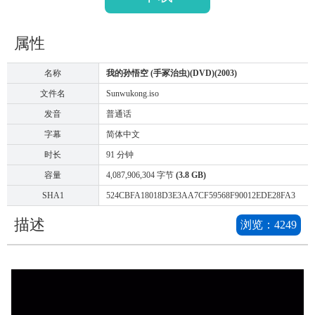
属性
名称
我的孙悟空 (手冢治虫)(DVD)(2003)
文件名
Sunwukong.iso
发音
普通话
字幕
简体中文
时长
91 分钟
容量
4,087,906,304 字节
(3.8 GB)
SHA1
524CBFA18018D3E3AA7CF59568F90012EDE28FA3
描述
浏览：
4249