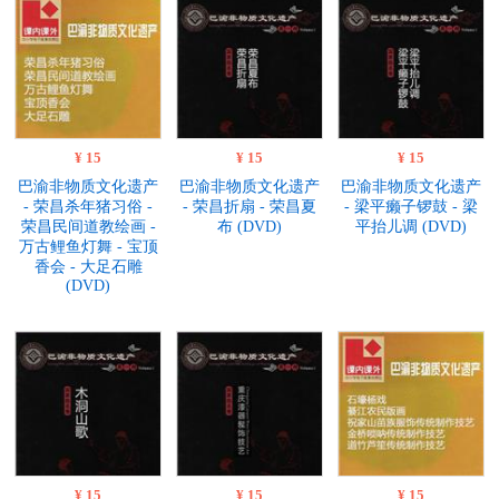
¥ 15
¥ 15
¥ 15
巴渝非物质文化遗产
巴渝非物质文化遗产
巴渝非物质文化遗产
- 荣昌杀年猪习俗 -
- 荣昌折扇 - 荣昌夏
- 梁平癞子锣鼓 - 梁
荣昌民间道教绘画 -
布 (DVD)
平抬儿调 (DVD)
万古鲤鱼灯舞 - 宝顶
香会 - 大足石雕
(DVD)
¥ 15
¥ 15
¥ 15