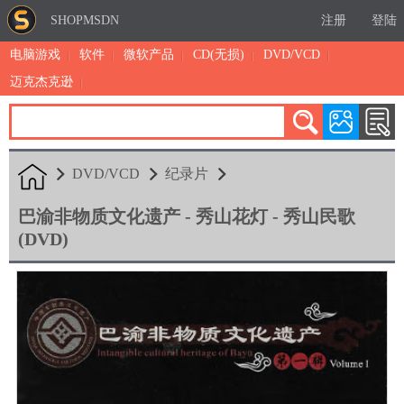
SHOPMSDN
注册
登陆
电脑游戏
软件
微软产品
CD(无损)
DVD/VCD
迈克杰克逊
累计注册：4875
有效注册：1324
三日售出：
5 [查看]
DVD/VCD
纪录片
巴渝非物质文化遗产 - 秀山花灯 - 秀山民歌
(DVD)