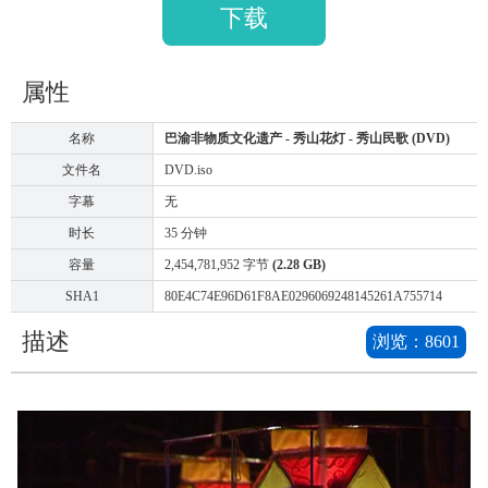
下载
属性
名称
巴渝非物质文化遗产 - 秀山花灯 - 秀山民歌 (DVD)
文件名
DVD.iso
字幕
无
时长
35 分钟
容量
2,454,781,952 字节
(2.28 GB)
SHA1
80E4C74E96D61F8AE0296069248145261A755714
描述
浏览：
8601