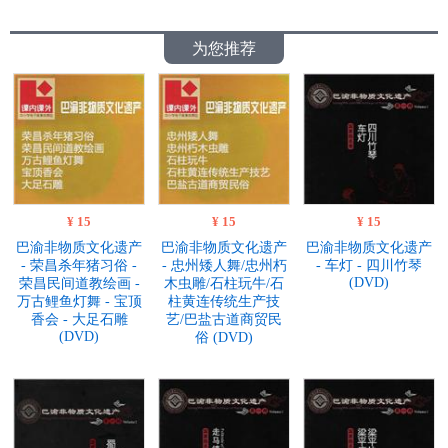
为您推荐
¥ 15
¥ 15
¥ 15
巴渝非物质文化遗产
巴渝非物质文化遗产
巴渝非物质文化遗产
- 荣昌杀年猪习俗 -
- 忠州矮人舞/忠州朽
- 车灯 - 四川竹琴
(DVD)
荣昌民间道教绘画 -
木虫雕/石柱玩牛/石
万古鲤鱼灯舞 - 宝顶
柱黄连传统生产技
香会 - 大足石雕
艺/巴盐古道商贸民
(DVD)
俗 (DVD)