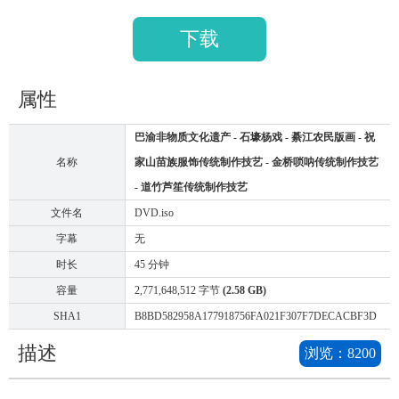
下载
属性
巴渝非物质文化遗产 - 石壕杨戏 - 綦江农民版画 - 祝
名称
家山苗族服饰传统制作技艺 - 金桥唢呐传统制作技艺
- 道竹芦笙传统制作技艺
文件名
DVD.iso
字幕
无
时长
45 分钟
容量
2,771,648,512 字节
(2.58 GB)
SHA1
B8BD582958A177918756FA021F307F7DECACBF3D
描述
浏览：
8200