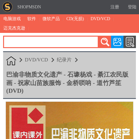
SHOPMSDN
注册
登陆
电脑游戏
软件
微软产品
CD(无损)
DVD/VCD
迈克杰克逊
累计注册：4875
有效注册：1324
三日售出：
5 [查看]
DVD/VCD
纪录片
巴渝非物质文化遗产 - 石壕杨戏 - 綦江农民版
画 - 祝家山苗族服饰 - 金桥唢呐 - 道竹芦笙
(DVD)