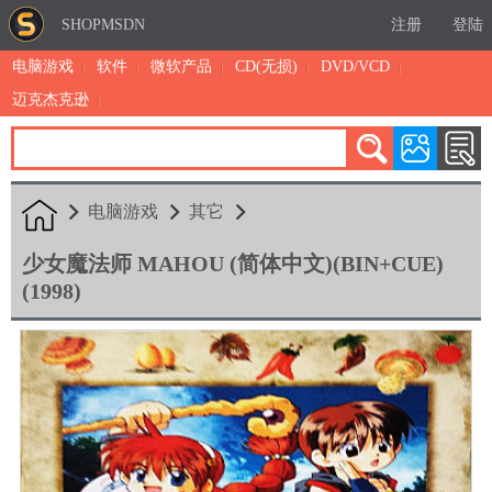
SHOPMSDN
注册
登陆
电脑游戏
软件
微软产品
CD(无损)
DVD/VCD
迈克杰克逊
累计注册：4874
有效注册：1323
三日售出：
5 [查看]
电脑游戏
其它
少女魔法师 MAHOU (简体中文)(BIN+CUE)
(1998)