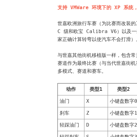
支持 VMWare 环境下的 XP 系统
世嘉欧洲旅行车赛（为比赛而改装的工厂
C 级和欧宝 Calibra V6
家正确计算转弯以使汽车不会打滑）
与世嘉其他街机移植版一样，包含常
赛道作为最终比赛（与当代世嘉街机
多模式、赛道和赛车。
动作
类型1
类型2
油门
X
小键盘数字
刹车
Z
小键盘数字
轻踩油门
D
小键盘数字
轻踩刹车
S
小键盘数字