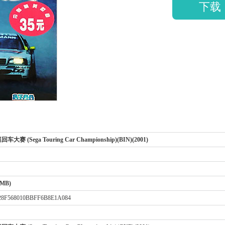
下载
赛 (Sega Touring Car Championship)(BIN)(2001)
 MB)
28F568010BBFF6B8E1A084