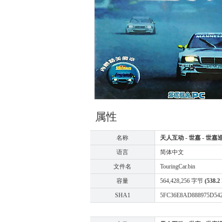
属性
名称
天人互动 - 世嘉 - 世嘉巡回车大
语言
简体中文
文件名
TouringCar.bin
容量
564,428,256 字节
(538.2
SHA1
5FC36E8AD888975D54