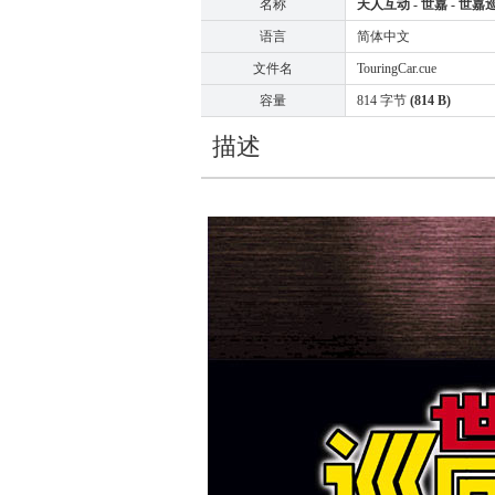
名称
天人互动 - 世嘉 - 世嘉巡回车大
语言
简体中文
文件名
TouringCar.cue
容量
814 字节
(814 B)
描述