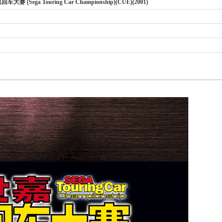
赛 (Sega Touring Car Championship)(CUE)(2001)