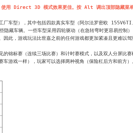
，使用 Direct 3D 模式效果更佳。按 Alt 调出顶部隐藏菜
车型），其中包括四款真实车型（阿尔法罗密欧 155V6TI、丰田
）以及一些隐藏车辆。一些车型采用四轮驱动（在急转弯时更容易控
。因此，游戏玩法比世嘉之前的任何游戏都更加紧凑且更难以驾
见的锦标赛（连续三场比赛）和计时赛模式，以及双人分屏比赛
赛车游戏一样），玩家可以选择两种视角（保险杠后方和前方）
0
1
2
3