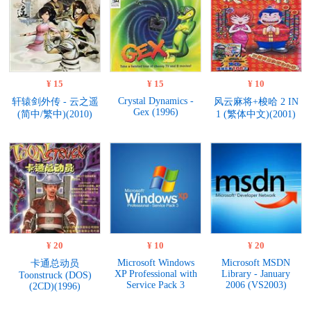
¥ 15
¥ 15
¥ 10
Crystal Dynamics -
轩辕剑外传 - 云之遥
风云麻将+梭哈 2 IN
Gex (1996)
(简中/繁中)(2010)
1 (繁体中文)(2001)
¥ 20
¥ 10
¥ 20
Microsoft Windows
Microsoft MSDN
卡通总动员
XP Professional with
Library - January
Toonstruck (DOS)
Service Pack 3
2006 (VS2003)
(2CD)(1996)