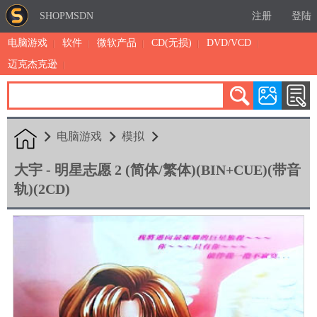
SHOPMSDN
注册
登陆
电脑游戏
软件
微软产品
CD(无损)
DVD/VCD
迈克杰克逊
累计注册：4886
有效注册：1326
三日售出：
4 [查看]
电脑游戏
模拟
大宇 - 明星志愿 2 (简体/繁体)(BIN+CUE)(带音
轨)(2CD)