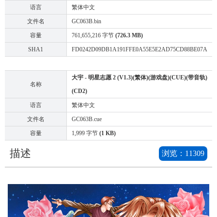
语言
繁体中文
文件名
GC063B.bin
容量
761,655,216 字节
(726.3 MB)
SHA1
FD0242D09DB1A191FFE0A55E5E2AD75CD88BE07A
大宇 - 明星志愿 2 (V1.3)(繁体)(游戏盘)(CUE)(带音轨)
名称
(CD2)
语言
繁体中文
文件名
GC063B.cue
容量
1,999 字节
(1 KB)
描述
浏览：
11309