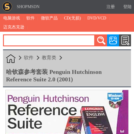
SHOPMSDN
注册
登陆
电脑游戏
软件
微软产品
CD(无损)
DVD/VCD
迈克杰克逊
累计注册：4879
有效注册：1325
三日售出：
4 [查看]
软件
教育类
哈钦森参考套装 Penguin Hutchinson
Reference Suite 2.0 (2001)