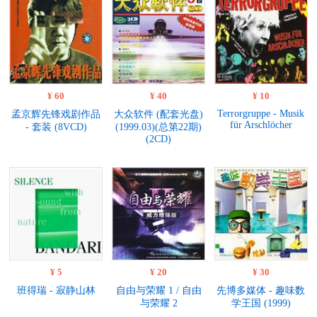
¥ 60
¥ 40
¥ 10
Terrorgruppe - Musik
孟京辉先锋戏剧作品
大众软件 (配套光盘)
für Arschlöcher
- 套装 (8VCD)
(1999.03)(总第22期)
(2CD)
¥ 5
¥ 20
¥ 30
班得瑞 - 寂静山林
自由与荣耀 1 / 自由
先博多媒体 - 趣味数
与荣耀 2
学王国 (1999)