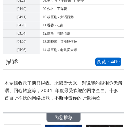
[04:23]
08.王宝与正午阳光 - 红蔷薇
[04:19]
09.佚名 - 丁香花
[04:11]
10.杨臣刚 - 大话西游
[04:26]
11.香香 - 江南
[03:54]
12.陈星 - 网络情缘
[04:20]
13.潘晓峰 - 寻找玛依拉
[05:05]
14.杨臣刚 - 老鼠爱大米
描述
浏览：
4419
本专辑收录了两只蝴蝶、老鼠爱大米、别说我的眼泪你无所
谓、回心转意等，2004 年度最受欢迎的网络金曲。十多
首百听不厌的网络炫歌，不断冲击你的听觉神经！
为您推荐