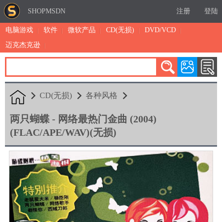
SHOPMSDN
注册
登陆
电脑游戏
软件
微软产品
CD(无损)
DVD/VCD
迈克杰克逊
累计注册：4875
有效注册：1324
三日售出：
5 [查看]
CD(无损)
各种风格
两只蝴蝶 - 网络最热门金曲 (2004)
(FLAC/APE/WAV)(无损)