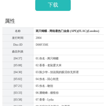
下载
属性
名称
两只蝴蝶 - 网络最热门金曲 (APE)(FLAC)(Lossless)
发行时间
2004
Disc-ID
D00F350E
曲目列表
[04:37]
01.佚名 - 两只蝴蝶
[05:08]
02.香香 - 老鼠爱大米
[04:30]
03.陈少华 - 别说我的眼泪你无所谓
[05:02]
04.佚名 - 回心转意
[07:21]
05.佚名 - 吻别
[03:33]
06.潘晓峰 - 都怪你
[03:58]
07.香香 - Lydia