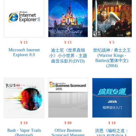
¥ 15
¥ 15
¥ 5
Microsoft Internet
迪士尼《世界真细
世纪战神 / 勇士之王
Explorer 8.0
(Warrior Kings -
小》小小世界 - 主题
Battles)(繁体中文)
曲音乐影片(DVD)
(2004)
¥ 10
¥ 80
¥ 10
Rush - Vapor Trails
Office Business
洪恩《编程之道：
(Remixed)
Scorecard Manager