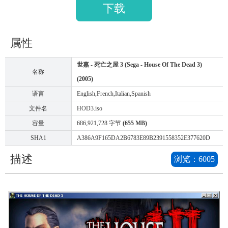
下载
属性
世嘉 - 死亡之屋 3 (Sega - House Of The Dead 3)
名称
(2005)
语言
English,French,Italian,Spanish
文件名
HOD3.iso
容量
686,921,728 字节
(655 MB)
SHA1
A386A9F165DA2B6783E89B2391558352E377620D
描述
浏览：
6005