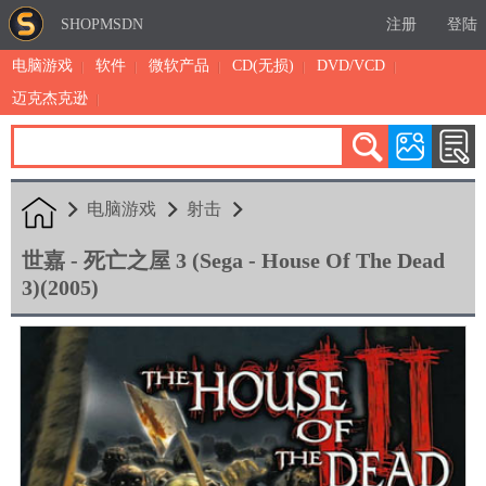
SHOPMSDN
注册
登陆
电脑游戏
软件
微软产品
CD(无损)
DVD/VCD
迈克杰克逊
累计注册：4888
有效注册：1326
三日售出：
4 [查看]
电脑游戏
射击
世嘉 - 死亡之屋 3 (Sega - House Of The Dead
3)(2005)