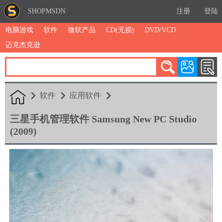
SHOPMSDN
注册
登陆
电脑游戏
软件
微软产品
CD(无损)
DVD/VCD
迈克杰克逊
累计注册：4894
有效注册：1327
三日售出：
3 [查看]
软件
应用软件
三星手机管理软件 Samsung New PC Studio
(2009)