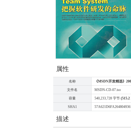
属性
名称
《MSDN开发精选》20
文件名
MSDN-CD-07.iso
容量
540,233,728 字节
(515.2
SHA1
57A621D6FA26480493
描述