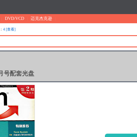
DVD/VCD
迈克杰克逊
：
4 [查看]
4月号配套光盘