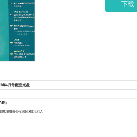
下载
05年4月号配套光盘
 MB)
61892B9E640A20ED8D231A