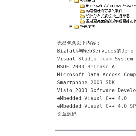
光盘包含以下内容：
BizTalk与WebServices的Demo
Visual Studio Team Syste
MSDE 2000 Release A
Microsoft Data Access Comp
Smartphone 2003 SDK
Visio 2003 Software Develo
eMbedded Visual C++ 4.0
eMbedded Visual C++ 4.0 SP
文章源码