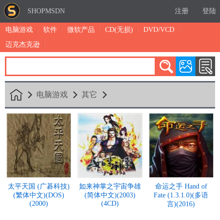
SHOPMSDN
注册
登陆
电脑游戏
软件
微软产品
CD(无损)
DVD/VCD
迈克杰克逊
累计注册：4890
有效注册：1326
三日售出：
2 [查看]
电脑游戏
其它
太平天国 (广碁科技)
如来神掌之宇宙争雄
命运之手 Hand of
(繁体中文)(DOS)
(简体中文)(2003)
Fate (1.3.1.0)(多语
(2000)
(4CD)
言)(2016)